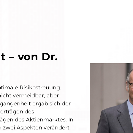
 – von Dr.
ptimale Risikostreuung.
icht vermeidbar, aber
ergangenheit ergab sich der
serträgen des
rägen des Aktienmarktes. In
in zwei Aspekten verändert: